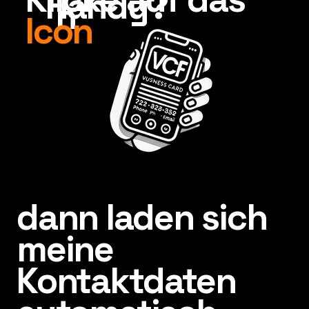
Handy?
n
Icon
dann laden sich
meine
Kontaktdaten